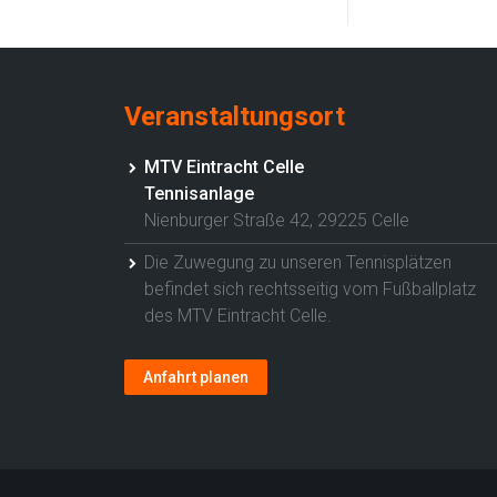
Veranstaltungsort
MTV Eintracht Celle
Tennisanlage
Nienburger Straße 42, 29225 Celle
Die Zuwegung zu unseren Tennisplätzen
befindet sich rechtsseitig vom Fußballplatz
des MTV Eintracht Celle.
Anfahrt planen