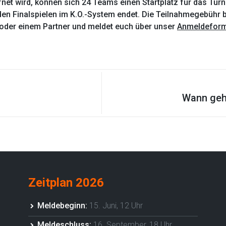
et wird, können sich 24 Teams einen Startplatz für das Turn
n Finalspielen im K.O.-System endet. Die Teilnahmegebühr b
 oder einem Partner und meldet euch über unser
Anmeldeform
Wann geht
Zeitplan 2026
Meldebeginn:
15. Juni, 12 Uhr
Meldeschluss:
16. September, 18 Uhr